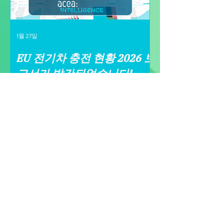
1월 27일
1월 27일
EU 전기차 충전 현황 2026 보
유럽 파워트레
고서가 발간되었습니다!
데이터 기반 
How to access
our products?
Each product can be bought individually by
paying a "one shot" price. You can also
subscribe to a plan to access many
different products during one year.
OUR SUBSCRIPTION PLANS