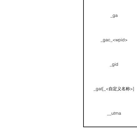
_ga
_gac_<wpid>
_gid
_gat[_<自定义名称>]
__utma