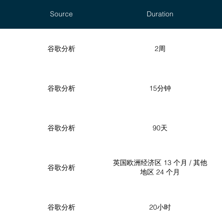
情况下才会被放置。这些社交媒体网络也可能将通过这些 Cookie 收集的信息用于自身目的。您可以在
Source
Duration
，并且只能由网站读取。
于向第三方发送有关您访问的某些信息的 Cookie。例如，当网站包含其他网站的元素（例如图片、社交
e 被视为第三方 Cookie。
时存储在您的计算机或移动设备上并在您关闭浏览器时删除的 cookie。
谷歌分析
2周
机或移动设备上，并在您再次访问网站时识别您的身份。这些 Cookie 会在特定有效期后被删除。
谷歌分析
15分钟
谷歌分析
90天
英国欧洲经济区 13 个月 / 其他
谷歌分析
地区 24 个月
谷歌分析
20小时